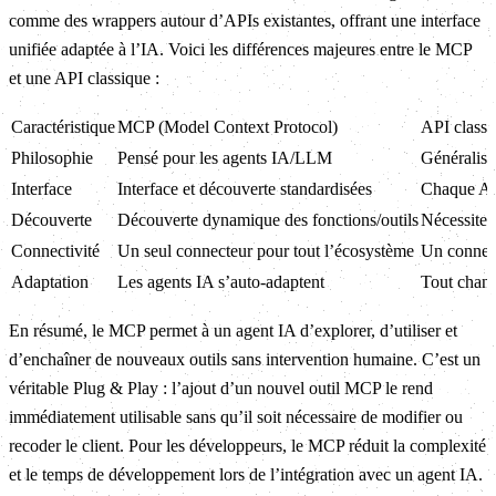
comme des wrappers autour d’APIs existantes, offrant une interface
unifiée adaptée à l’IA. Voici les différences majeures entre le MCP
et une API classique :
Caractéristique
MCP (Model Context Protocol)
API classi
Philosophie
Pensé pour les agents IA/LLM
Généraliste
Interface
Interface et découverte standardisées
Chaque API
Découverte
Découverte dynamique des fonctions/outils
Nécessite 
Connectivité
Un seul connecteur pour tout l’écosystème
Un connect
Adaptation
Les agents IA s’auto-adaptent
Tout chan
En résumé, le MCP permet à un agent IA d’explorer, d’utiliser et
d’enchaîner de nouveaux outils sans intervention humaine. C’est un
véritable Plug & Play : l’ajout d’un nouvel outil MCP le rend
immédiatement utilisable sans qu’il soit nécessaire de modifier ou
recoder le client. Pour les développeurs, le MCP réduit la complexité
et le temps de développement lors de l’intégration avec un agent IA.