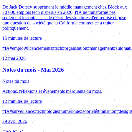
De Jack Dorsey supprimant le middle management chez Block aux
70 000 emplois tech disparus en 2026, l'IA ne transforme pas
seulement les outils — elle réécrit les structures d'entreprise et pose
une question de société que la Californie commence à traiter
politiquement.
15 minutes de lecture
#
IA
#
emploi
#
licenciements
#
tech
#
organisation
#
management
#
automati
12 mai 2026
Notes du mois - Mai 2026
Notes du mois
Actions, réflexions et événements marquants du mois.
12 minutes de lecture
#
IA
#
surveillance
#
technologie
#
numérique
#
sobriété
#
transition
#
design
29 avril 2026