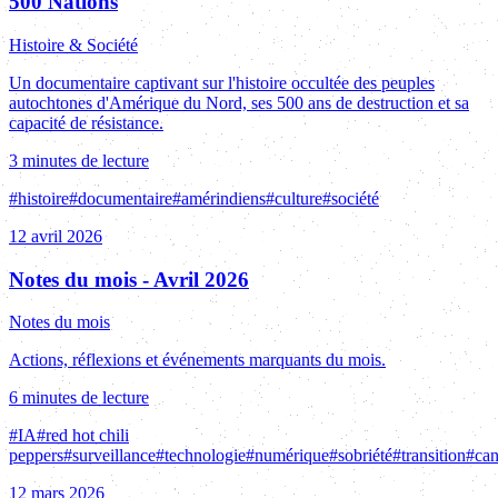
500 Nations
Histoire & Société
Un documentaire captivant sur l'histoire occultée des peuples
autochtones d'Amérique du Nord, ses 500 ans de destruction et sa
capacité de résistance.
3 minutes de lecture
#
histoire
#
documentaire
#
amérindiens
#
culture
#
société
12 avril 2026
Notes du mois - Avril 2026
Notes du mois
Actions, réflexions et événements marquants du mois.
6 minutes de lecture
#
IA
#
red hot chili
peppers
#
surveillance
#
technologie
#
numérique
#
sobriété
#
transition
#
can
12 mars 2026