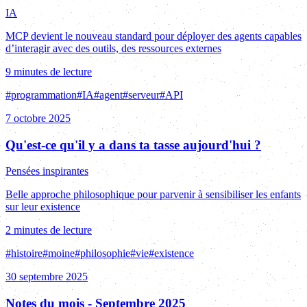
IA
MCP devient le nouveau standard pour déployer des agents capables
d’interagir avec des outils, des ressources externes
9 minutes de lecture
#
programmation
#
IA
#
agent
#
serveur
#
API
7 octobre 2025
Qu'est-ce qu'il y a dans ta tasse aujourd'hui ?
Pensées inspirantes
Belle approche philosophique pour parvenir à sensibiliser les enfants
sur leur existence
2 minutes de lecture
#
histoire
#
moine
#
philosophie
#
vie
#
existence
30 septembre 2025
Notes du mois - Septembre 2025