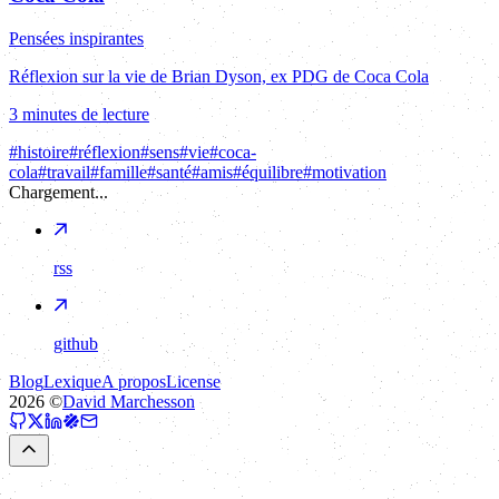
Pensées inspirantes
Réflexion sur la vie de Brian Dyson, ex PDG de Coca Cola
3 minutes de lecture
#
histoire
#
réflexion
#
sens
#
vie
#
coca-
cola
#
travail
#
famille
#
santé
#
amis
#
équilibre
#
motivation
Chargement...
rss
github
Blog
Lexique
A propos
License
2026
©
David Marchesson