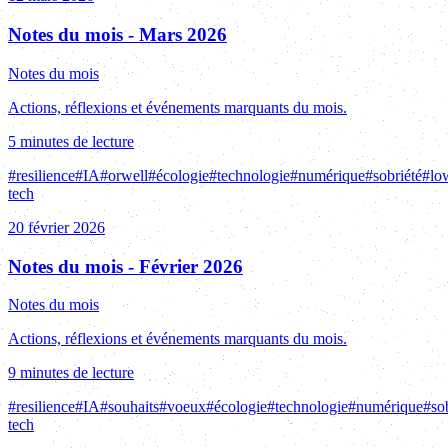
Notes du mois - Mars 2026
Notes du mois
Actions, réflexions et événements marquants du mois.
5 minutes de lecture
#
resilience
#
IA
#
orwell
#
écologie
#
technologie
#
numérique
#
sobriété
#
lo
tech
20 février 2026
Notes du mois - Février 2026
Notes du mois
Actions, réflexions et événements marquants du mois.
9 minutes de lecture
#
resilience
#
IA
#
souhaits
#
voeux
#
écologie
#
technologie
#
numérique
#
so
tech