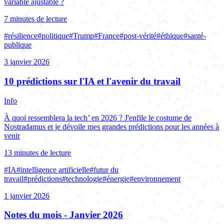
variable ajustable ?
7 minutes de lecture
#
résilience
#
politique
#
Trump
#
France
#
post-vérité
#
éthique
#
santé-
publique
3 janvier 2026
10 prédictions sur l'IA et l'avenir du travail
Info
À quoi ressemblera la tech’ en 2026 ? J'enfile le costume de
Nostradamus et je dévoile mes grandes prédictions pour les années à
venir
13 minutes de lecture
#
IA
#
intelligence artificielle
#
futur du
travail
#
prédictions
#
technologie
#
énergie
#
environnement
1 janvier 2026
Notes du mois - Janvier 2026