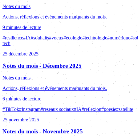
Notes du mois
Actions, réflexions et événements marquants du mois.
9 minutes de lecture
#
resilience
#
IA
#
souhaits
#
voeux
#
écologie
#
technologie
#
numérique
#
so
tech
25 décembre 2025
Notes du mois - Décembre 2025
Notes du mois
Actions, réflexions et événements marquants du mois.
6 minutes de lecture
#
TikTok
#
Instagram
#
reseaux sociaux
#
IA
#
reflexion
#
poesie
#
satellite
25 novembre 2025
Notes du mois - Novembre 2025