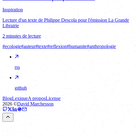
Inspiration
Lecture d'un texte de Philippe Descola pour l'émission La Grande
Librairie
2 minutes de lecture
#
ecologie
#
auteur
#
texte
#
reflexion
#
humanite
#
anthropologie
rss
github
Blog
Lexique
A propos
License
2026
©
David Marchesson